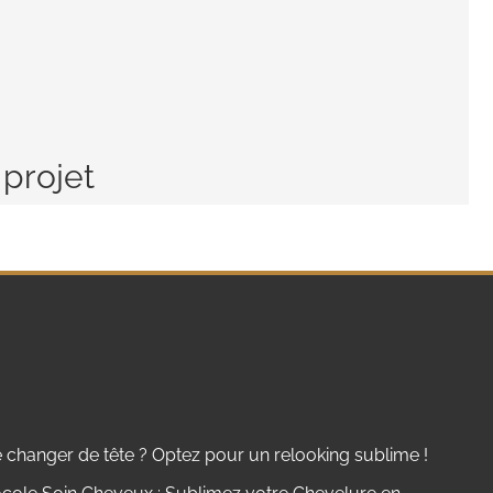
 projet
 changer de tête ? Optez pour un relooking sublime !