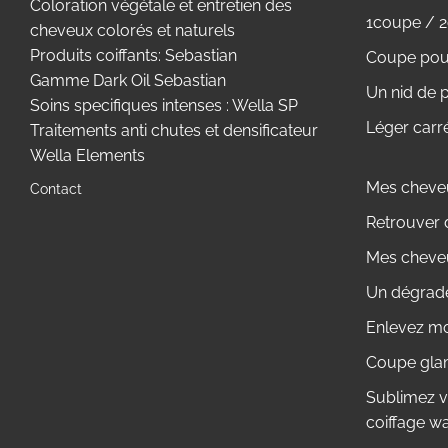
Coloration végétale et entretien des
1coupe / 2
cheveux colorés et naturels
Produits coiffants: Sebastian
Coupe pour
Gamme Dark Oil Sebastian
Un nid de pi
Soins specifiques intenses : Wella SP
Léger carr
Traitements anti chutes et densificateur
Wella Elements
Mes cheveu
Contact
Retrouver 
Mes cheveu
Un dégradé
Enlevez mo
Coupe glam
Sublimez v
coiffage w