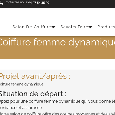
Contactez nous:
04 67 54 35 09
Salon De Coiffure
Savoirs Faire
Produit
Coiffure femme dynamiqu
Projet avant/après :
oiffure femme dynamique
Situation de départ :
ptez pour une coiffure femme dynamique qui vous donne l’é
onfiance et assurance.
otre salon de coiffure offre des coupes modernes et des sty