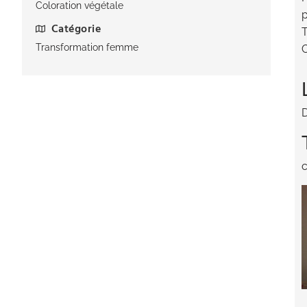
Coloration végétale
p
Catégorie
T
Transformation femme
C
D