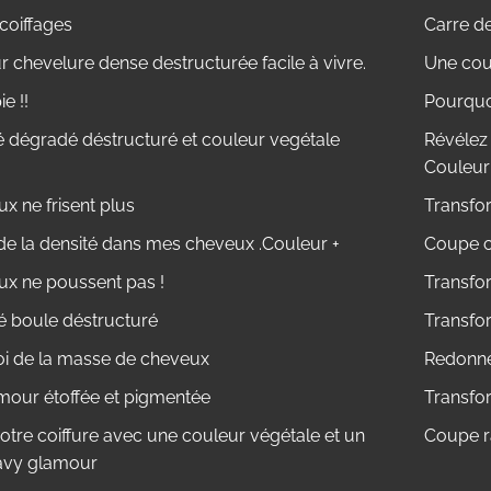
coiffages
Carre d
 chevelure dense destructurée facile à vivre.
Une cou
e !!
Pourquo
é dégradé déstructuré et couleur vegétale
Révélez 
Couleur
x ne frisent plus
Transfo
de la densité dans mes cheveux .Couleur +
Coupe ch
x ne poussent pas !
Transfo
 boule déstructuré
Transfo
i de la masse de cheveux
Redonner
our étoffée et pigmentée
Transfo
otre coiffure avec une couleur végétale et un
Coupe r
avy glamour