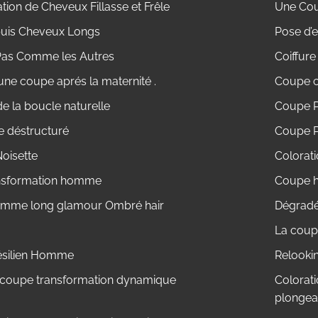
ion de Cheveux Fillasse et Frêle
Une Cou
uis Cheveux Longs
Pose d’e
Pas Comme les Autres
Coiffur
une coupe aprés la maternité .
Coupe c
e la boucle naturelle
Coupe P
e déstructuré
Coupe P
oisette
Colorati
nsformation homme
Coupe h
emme long glamour Ombré hair
Dégradé 
La coupe
ésilien Homme
Relooki
 coupe transformation dynamique
Colorati
plongea