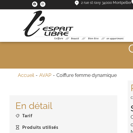
2 rue st ravy 34000 Montpellier
Vous êtes ici :
Accueil
AVAP
Coiffure femme dynamique
c
En détail
Tarif
O
c
Produits utilisés
N