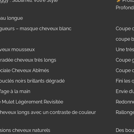
gy : Sublimez Votre Style
Proto
Profond
eau longue
ngueurs – masque cheveux blanc
Coupe c
coupe b
heveux mousseux
Une trè
adée cheveux très longs
Coupe 
ciale Cheveux Abîmés
Coupe 
uclés noirs brillants dégradé
Fini les
fage à la main
Envie d’
Mulet Légèrement Revisitée
Redonne
cheveux longs avec un contraste de couleur
Rallonge
sions cheveux naturels
Des bou