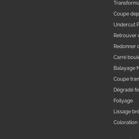
Transformat
Coupe dep
Undercut 
Retrouver 
Redonner d
Carré boul
Balayage N
Coupe tra
Dégradé f
Foilyage
Lissage br
Coloration