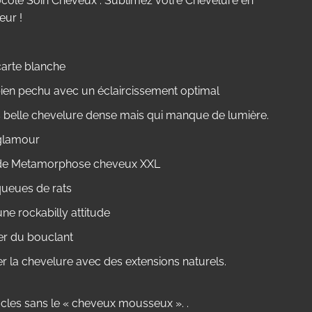
cole Soin Cheveux : Sublimez votre Chevelure en
eur !
arte blanche
ien pechu avec un éclaircissement optimal
s belle chevelure dense mais qui manque de lumière.
glamour
de Metamorphose cheveux XXL
 queues de rats
une rockabilly attitude
r du bouclant
r la chevelure avec des extensions naturels.
cles sans le « cheveux mousseux ». .