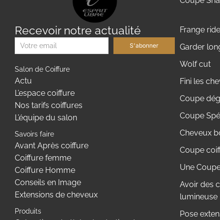
Coupe Shag
Recevoir notre actualité
Frange rid
S'abonner
Garder lo
Wolf cut
Salon de Coiffure
Actu
Fini les c
L’espace coiffure
Coupe dégr
Nos tarifs coiffures
Coupe Spé
L’équipe du salon
Cheveux bo
Savoirs faire
Avant Après coiffure
Coupe coif
Coiffure femme
Une Coupe 
Coiffure Homme
Conseils en Image
Avoir des 
Extensions de cheveux
lumineuse
Produits
Pose exten