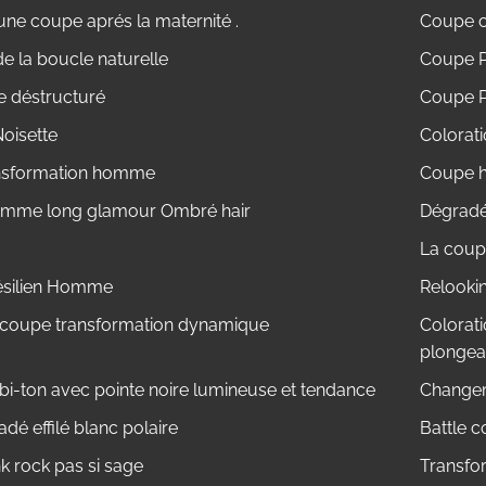
une coupe aprés la maternité .
Coupe c
e la boucle naturelle
Coupe P
e déstructuré
Coupe P
oisette
Colorati
nsformation homme
Coupe h
emme long glamour Ombré hair
Dégradé 
La coupe
ésilien Homme
Relooki
 coupe transformation dynamique
Colorati
plongea
 bi-ton avec pointe noire lumineuse et tendance
Change
dé effilé blanc polaire
Battle c
 rock pas si sage
Transfo