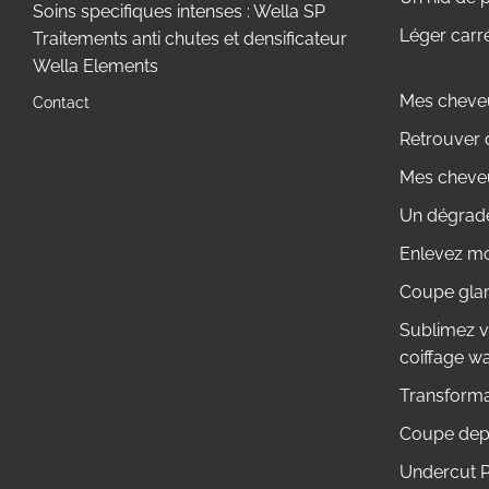
Soins specifiques intenses : Wella SP
Léger carr
Traitements anti chutes et densificateur
Wella Elements
Mes cheveu
Contact
Retrouver 
Mes cheveu
Un dégradé
Enlevez mo
Coupe glam
Sublimez v
coiffage w
Transformat
Coupe dep
Undercut 