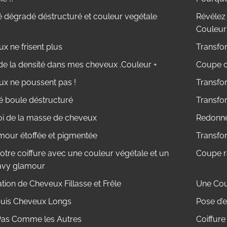
é dégradé déstructuré et couleur vegétale
Révélez 
Couleur
x ne frisent plus
Transfo
de la densité dans mes cheveux .Couleur +
Coupe ch
x ne poussent pas !
Transfo
 boule déstructuré
Transfo
i de la masse de cheveux
Redonner
our étoffée et pigmentée
Transfo
otre coiffure avec une couleur végétale et un
Coupe r
avy glamour
ion de Cheveux Fillasse et Frêle
Une Cou
uis Cheveux Longs
Pose d’e
Pas Comme les Autres
Coiffur