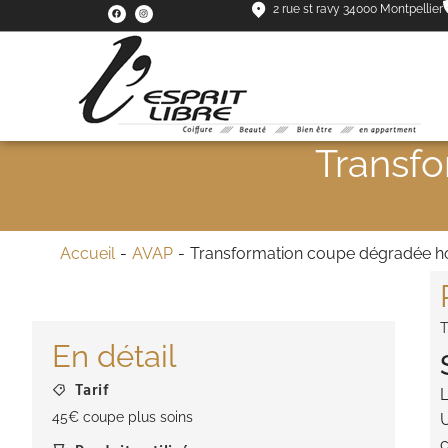
2 rue st ravy 34000 Montpellier
Transf
Vous êtes ici :
Accueil
AVAP
Transformation coupe dégradée
T
En détail
Tarif
L
45€ coupe plus soins
U