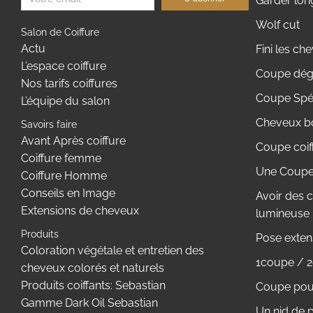
Garder lo
Wolf cut
Salon de Coiffure
Actu
Fini les c
L’espace coiffure
Coupe dégr
Nos tarifs coiffures
Coupe Spé
L’équipe du salon
Cheveux bo
Savoirs faire
Avant Après coiffure
Coupe coif
Coiffure femme
Une Coupe 
Coiffure Homme
Conseils en Image
Avoir des 
Extensions de cheveux
lumineuse
Produits
Pose exten
Coloration végétale et entretien des
1coupe / 2
cheveux colorés et naturels
Produits coiffants: Sebastian
Coupe pour
Gamme Dark Oil Sebastian
Un nid de pi