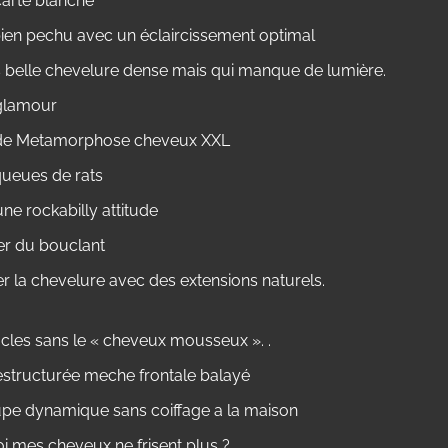
arte blanche
ien pechu avec un éclaircissement optimal
s belle chevelure dense mais qui manque de lumière.
glamour
de Metamorphose cheveux XXL
 queues de rats
une rockabilly attitude
r du bouclant
r la chevelure avec des extensions naturels.
cles sans le « cheveux mousseux ». .
estructurée meche frontale balayé
pe dynamique sans coiffage a la maison
i mes cheveux ne frisent plus ?