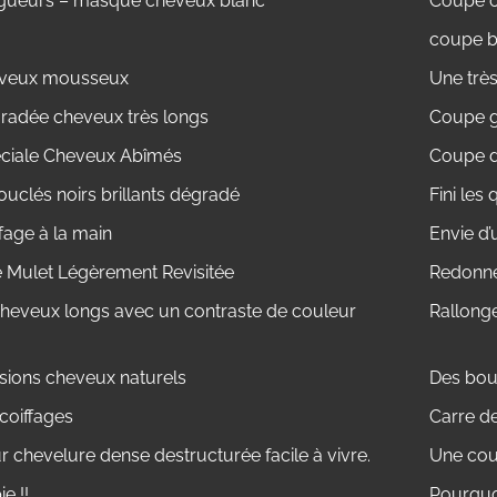
ngueurs – masque cheveux blanc
Coupe c
coupe b
heveux mousseux
Une trè
adée cheveux très longs
Coupe 
ciale Cheveux Abîmés
Coupe 
uclés noirs brillants dégradé
Fini les
fage à la main
Envie d’
Mulet Légèrement Revisitée
Redonne
cheveux longs avec un contraste de couleur
Rallonge
sions cheveux naturels
Des bou
coiffages
Carre d
 chevelure dense destructurée facile à vivre.
Une cou
e !!
Pourquo