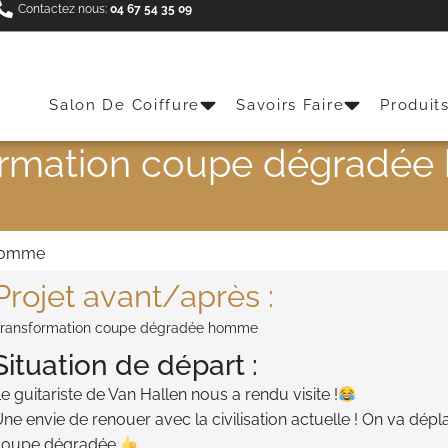
Contactez nous:
04 67 54 35 09
Salon De Coiffure
Savoirs Faire
Produit
ormation coupe dégradé
 homme
Projet avant/après :
ransformation coupe dégradée homme
Situation de départ :
e guitariste de Van Hallen nous a rendu visite !
ne envie de renouer avec la civilisation actuelle ! On va dépla
coupe dégradée