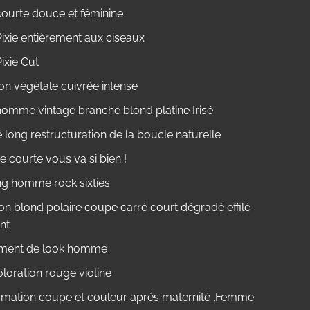
ourte douce et féminine
ixie entièrement aux ciseaux
ixie Cut
on végétale cuivrée intense
omme vintage branché blond platine Irisé
long restructuration de la boucle naturelle
 courte vous va si bien !
ng homme rock sixties
on blond polaire coupe carré court dégradé effilé
nt
ment de look homme
oloration rouge violine
rmation coupe et couleur aprés maternité .Femme