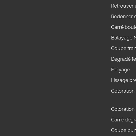
Retrouver 
Redonner d
Carré boul
Balayage N
Coupe tra
Dégradé f
Foilyage
Lissage br
Coloration
Coloration
Carré dégra
Coupe punk