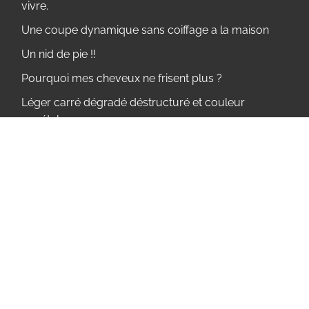
vivre.
Une coupe dynamique sans coiffage a la maison
Un nid de pie !!
Pourquoi mes cheveux ne frisent plus ?
Léger carré dégradé déstructuré et couleur
vegétale
Révélez la Brilliance et la Luminosité de vos
Cheveux avec une Couleur Végétale
Mes cheveux ne frisent plus
Transformation homme très court !
Retrouver de la densité dans mes cheveux .Couleur
+
Coupe cheveux radicale , long vers court !
Mes cheveux ne poussent pas !