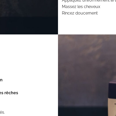
Appliquez uniformément le b
Massez les cheveux
Rincez doucement
on
ès rêches
és.