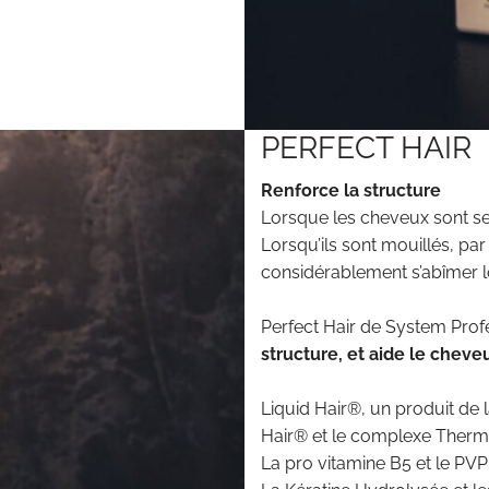
PERFECT HAIR
Renforce la structure
Lorsque les cheveux sont secs
Lorsqu’ils sont mouillés, par
considérablement s’abîmer lo
Perfect Hair de System Pro
structure, et aide le cheveu
Liquid Hair®, un produit de
Hair® et le complexe Thermo
La pro vitamine B5 et le PV