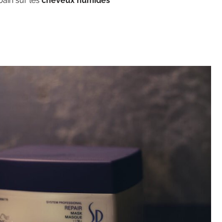
ain sur les
cheveux humides