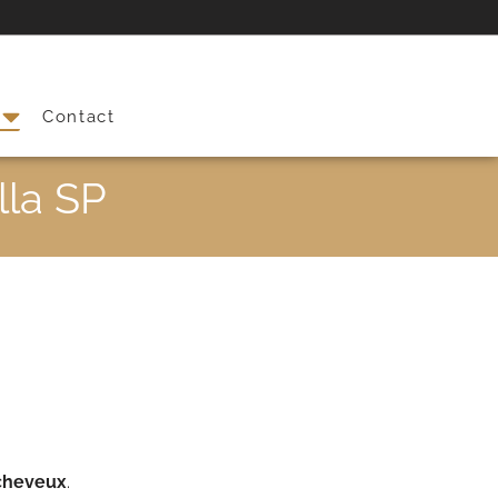
s
Contact
lla SP
 cheveux
.