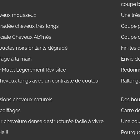
coupe b
heveux mousseux
Une trè
adée cheveux très longs
Coupe 
ciale Cheveux Abîmés
Coupe 
uclés noirs brillants dégradé
Fini les
fage à la main
Envie d’
Mulet Légèrement Revisitée
Redonne
cheveux longs avec un contraste de couleur
Rallonge
sions cheveux naturels
Des bou
coiffages
Carre d
 chevelure dense destructurée facile à vivre.
Une cou
e !!
Pourquo