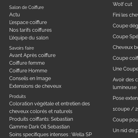
Wolf cut
Salon de Coiffure
Actu
Fini les c
L’espace coiffure
Coupe dégr
Nos tarifs coiffures
Coupe Spé
L’équipe du salon
Cheveux bo
Savoirs faire
Avant Après coiffure
Coupe coif
Coiffure femme
Une Coupe 
Coiffure Homme
Conseils en Image
Avoir des 
Extensions de cheveux
lumineuse
Produits
Pose exten
Coloration végétale et entretien des
1coupe / 2
cheveux colorés et naturels
Produits coiffants: Sebastian
Coupe pour
Gamme Dark Oil Sebastian
Un nid de pi
Soins specifiques intenses : Wella SP