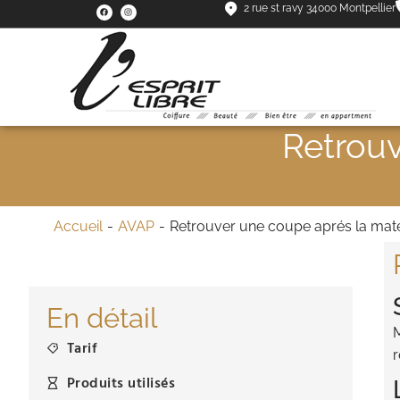
2 rue st ravy 34000 Montpellier
Retrouv
Vous êtes ici :
Accueil
AVAP
Retrouver une coupe aprés la mater
En détail
M
Tarif
r
Produits utilisés