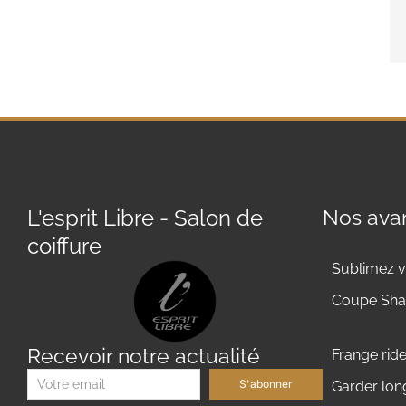
L'esprit Libre - Salon de
Nos avan
coiffure
Sublimez v
Coupe Shag
Recevoir notre actualité
Frange rid
S'abonner
Garder lo