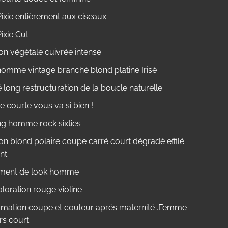
ixie entièrement aux ciseaux
ixie Cut
on végétale cuivrée intense
omme vintage branché blond platine Irisé
long restructuration de la boucle naturelle
 courte vous va si bien !
ng homme rock sixties
on blond polaire coupe carré court dégradé effilé
nt
ment de look homme
oloration rouge violine
rmation coupe et couleur aprés maternité .Femme
rs court