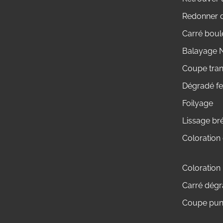
Redonner d
Carré boul
Balayage N
Coupe tra
Dégradé f
Foilyage
Lissage br
Coloration
Coloration
Carré dégra
Coupe punk