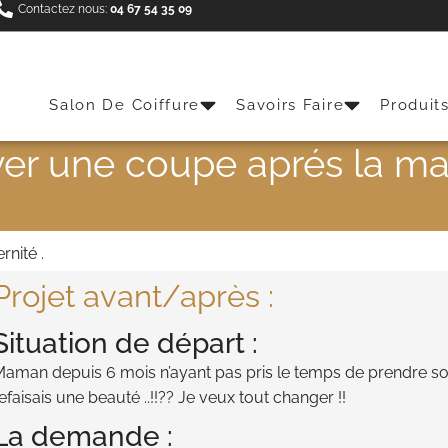
Contactez nous:
04 67 54 35 09
Salon De Coiffure
Savoirs Faire
Produit
er une coupe aprés la mat
nité .
Projet avant/après :
Situation de départ :
aman depuis 6 mois n’ayant pas pris le temps de prendre soi
efaisais une beauté ..!!?? Je veux tout changer !!
La demande :