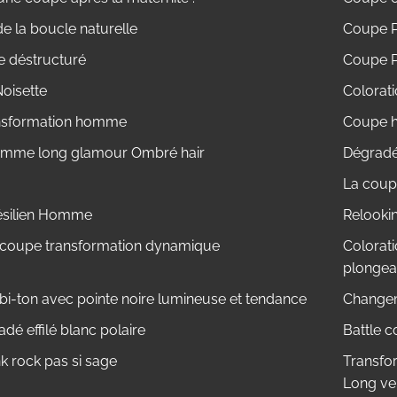
e la boucle naturelle
Coupe P
e déstructuré
Coupe P
oisette
Colorati
nsformation homme
Coupe h
emme long glamour Ombré hair
Dégradé 
La coupe
ésilien Homme
Relooki
 coupe transformation dynamique
Colorati
plongea
 bi-ton avec pointe noire lumineuse et tendance
Change
dé effilé blanc polaire
Battle c
 rock pas si sage
Transfo
Long ve