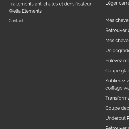
Léger carr
Traitements anti chutes et densificateur
Wella Elements
Mes cheveu
Contact
Retrouver 
Mes cheveu
Un dégradé
Enlevez mo
Coupe glam
Sublimez v
coiffage w
Transformat
Coupe dep
Undercut 
Retrouver 