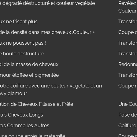
é dégradé déstructuré et couleur vegétale
Révélez 
Couleur
x ne frisent plus
Transfo
de la densité dans mes cheveux .Couleur +
Coupe ch
x ne poussent pas !
Transfo
 boule déstructuré
Transfo
i de la masse de cheveux
Redonner
our étoffée et pigmentée
Transfo
otre coiffure avec une couleur végétale et un
Coupe r
avy glamour
ion de Cheveux Fillasse et Frêle
Une Cou
uis Cheveux Longs
Pose d’e
Pas Comme les Autres
Coiffur
une coupe aprés la maternité .
Coupe c