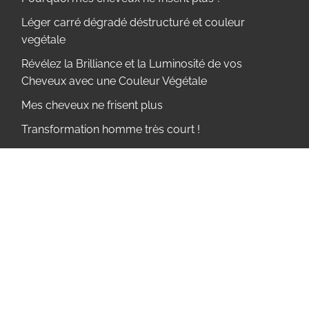
Léger carré dégradé déstructuré et couleur
vegétale
Révélez la Brilliance et la Luminosité de vos
Cheveux avec une Couleur Végétale
Mes cheveux ne frisent plus
Transformation homme très court !
Retrouver de la densité dans mes cheveux .Couleur
+
Coupe cheveux radicale , long vers court !
Mes cheveux ne poussent pas !
Transformation coupe dégradée homme
Un dégradé boule déstructuré
Transformation coupe Homme totale à Montpellier